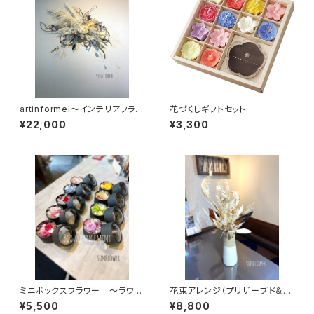
artinformel～インテリアフラワ
花づくしギフトセット
ースワッグ～A101
¥22,000
¥3,300
ミニボックスフラワー ～ラウン
花束アレンジ（プリザーブド＆カ
ド＆ブラック～
ラードドライ）
¥5,500
¥8,800